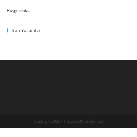
Hoşgeldiniz..
Son Yorumlar
Copyright 2026 - The Law Office İstanbul